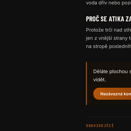
voda dřív nebo pozd
PROČ SE ATIKA Z
Protože trčí nad st
jen z vnější strany t
na stropě posledníh
Děláte plochou s
vidět.
Nezávazná kon
SOUVISEJÍCÍ