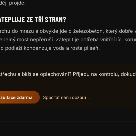
ěji projde.
ATEPLUJE ZE TŘÍ STRAN?
řechu do mrazu a obvykle jde o železobeton, který dobře 
epelný most nepřeruší. Zateplit je potřeba vnitřní líc, korunu
o podlaží kondenzuje voda a roste plíseň.
třechu a blíží se oplechování? Přijedu na kontrolu, dokud j
zultace zdarma
Spočítat cenu dozoru →