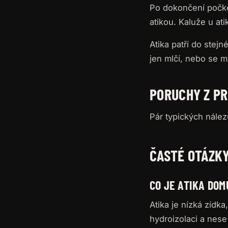
Po dokončení počke
atikou. Kaluže u at
Atika patří do stejn
jen mlčí, nebo se ms
PORUCHY Z P
Pár typických nálezů
ČASTÉ OTÁZK
CO JE ATIKA DOM
Atika je nízká zídk
hydroizolaci a nese