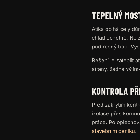
TEPELNÝ MOS
Atika obíhá celý dů
chlad ochotně. Neiz
pod rosný bod. Výs
Řešení je zateplit at
strany, žádná výjim
KONTROLA PŘ
Před zakrytím kontr
izolace přes korunu
práce. Po oplechová
stavebním deníku
.