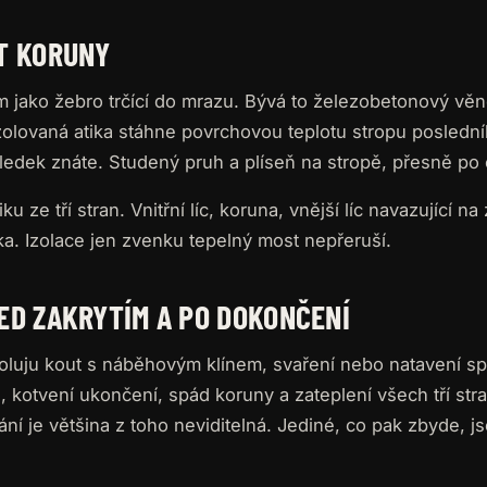
T KORUNY
m jako žebro trčící do mrazu. Bývá to železobetonový vě
olovaná atika stáhne povrchovou teplotu stropu poslední
ledek znáte. Studený pruh a plíseň na stropě, přesně p
iku ze tří stran. Vnitřní líc, koruna, vnější líc navazující na
ka. Izolace jen zvenku tepelný most nepřeruší.
ED ZAKRYTÍM A PO DOKONČENÍ
oluju kout s náběhovým klínem, svaření nebo natavení sp
, kotvení ukončení, spád koruny a zateplení všech tří str
ní je většina z toho neviditelná. Jediné, co pak zbyde, js