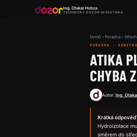
Ing. Otakar Hobza
TECHNICKÝ DOZOR INVESTORA
Domů
›
Poradna
›
Střech
PORADNA · KONSTR
ATIKA P
CHYBA 
Autor:
Ing. Otak
Krátká odpověď
Hydroizolace mus
směrem do střech