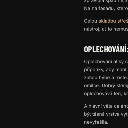
zpravidla spád nejm
Ne na fasádu, kter
Celou
skladbu stře
nástroj, ať to nemu
OPLECHOVÁNÍ:
Oplechování atiky 
příponky, aby mohl p
zimou hýbe a roste.
omítce. Dobrý klemp
oplechovává ten, kd
A hlavní věta celé
být těsná vrstva vy
nevyřešila.