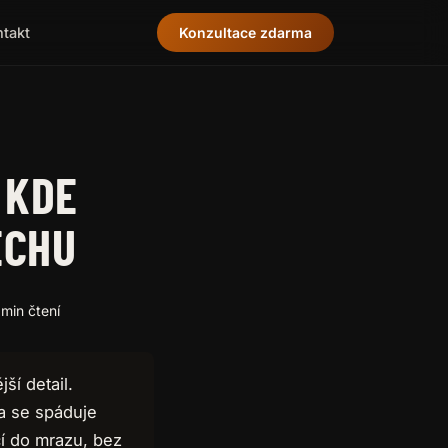
ntakt
Konzultace zdarma
 KDE
ECHU
 min čtení
ší detail.
na se spáduje
čí do mrazu, bez