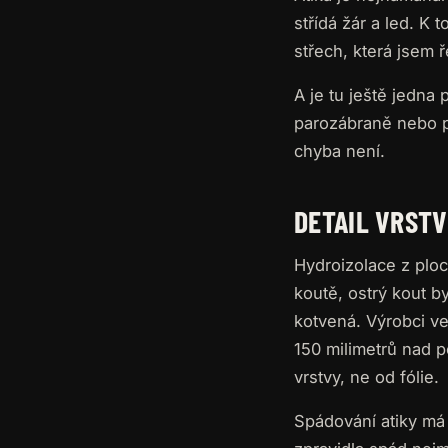
střídá žár a led. K
střech, která jsem ř
A je tu ještě jedna
parozábraně nebo po
chyba není.
DETAIL VRSTV
Hydroizolace z ploc
koutě, ostrý kout b
kotvená. Výrobci v
150 milimetrů nad 
vrstvy, ne od fólie.
Spádování atiky má