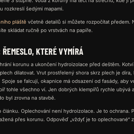
éně 3 stupně. Voda z koruny má téct na střechu, kde ji p
ou rozkreslí šedými mapami.
šního pláště
včetně detailů si můžete rozpočítat předem. N
síte skládat ručně po vrstvách na papíře.
 ŘEMESLO, KTERÉ VYMÍRÁ
chrání korunu a ukončení hydroizolace před deštěm. Kotv
lech dilatovat. Vrut prostřelený shora skrz plech je díra, 
 Spoje se falcují, okapnice má odsazení od fasády, aby 
íř tohle všechno ví. Jen dobrých klempířů rychle ubývá a
o byl zrovna na stavbě.
ho článku. Oplechování není hydroizolace. Je to ochrana.
tažená přes korunu. Odpověď „vždyť je to oplechované“ z