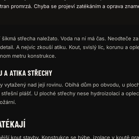
 stran promrzá. Chyba se projeví zatékáním a oprava znam
 šikmá střecha naležato. Voda na ní má čas. Neodteče za
etail. A nejvíc zkouší atiku. Kout, svislý líc, korunu a opl
ednom metru konstrukce.
U A ATIKA STŘECHY
chy vytažený nad její rovinu. Obíhá dům po obvodu, u ploc
 střešní plášť. U ploché střechy nese hydroizolaci a ople
ožární.
ATÉKAJÍ
ější kout stavby. Konstrukce se hýbe, izolace v koutě pr