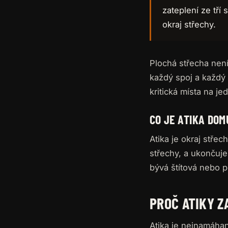
zateplení ze tří
okraj střechy.
Plochá střecha není
každý spoj a každý d
kritická místa na j
CO JE ATIKA DOM
Atika je okraj stře
střechy, a ukončuje
bývá štítová nebo p
PROČ ATIKY Z
Atika je nejnamáhan