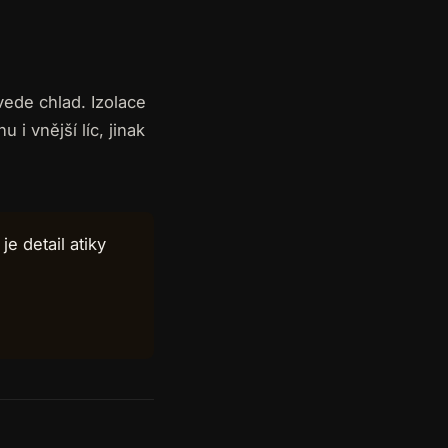
vede chlad. Izolace
 i vnější líc, jinak
e detail atiky