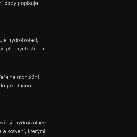
lní body popisuje
je hydroizolaci,
ail plochých střech.
Veřejné montážní
otu pro danou
sí být hydroizolace
a kotvení, kterými