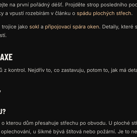
jte na první pořádný déšť. Projděte strop posledního pod
iky a vpustí rozebírám v článku o
spádu plochých střech
.
é trojice jako
sokl
a
připojovací spára oken
. Detaily, které 
tí.
RAXE
 z kontrol. Nejdřív to, co zastavuju, potom to, jak má deta
Y
U?
a, o kterou dům přesahuje střechu po obvodu. U ploché s
 oplechování, u šikmé bývá štítová nebo požární. Je to ne