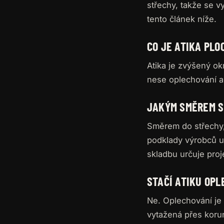
střechy, takže se v
tento článek níže.
CO JE ATIKA PLO
Atika je zvýšený ok
nese oplechování a č
JAKÝM SMĚREM S
Směrem do střechy, 
podklady výrobců u
skladbu určuje proj
STAČÍ ATIKU OPL
Ne. Oplechování je
vytažená přes koru