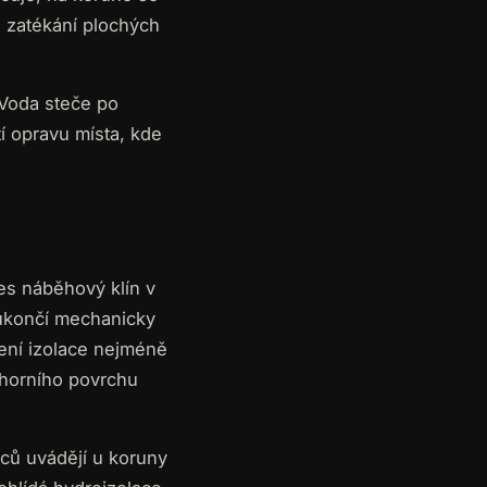
na zatékání plochých
 Voda steče po
tí opravu místa, kde
řes náběhový klín v
 ukončí mechanicky
ení izolace nejméně
horního povrchu
ců uvádějí u koruny