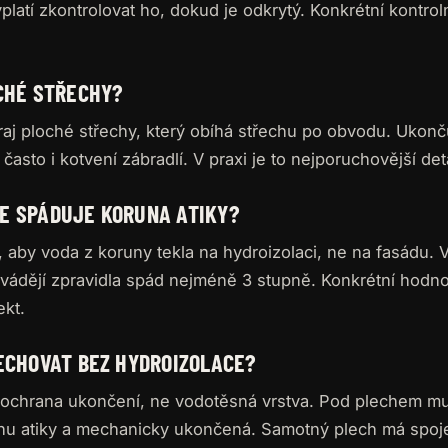
yplatí zkontrolovat ho, dokud je odkrytý. Konkrétní kontro
CHÉ STŘECHY?
raj ploché střechy, který obíhá střechu po obvodu. Ukonču
asto i kotvení zábradlí. V praxi je to nejporuchovější det
E SPÁDUJE KORUNA ATIKY?
aby voda z koruny tekla na hydroizolaci, ne na fasádu. 
vádějí zpravidla spád nejméně 3 stupně. Konkrétní hodn
ekt.
ECHOVAT BEZ HYDROIZOLACE?
 ochrana ukončení, ne vodotěsná vrstva. Pod plechem mu
nu atiky a mechanicky ukončená. Samotný plech má spoje 