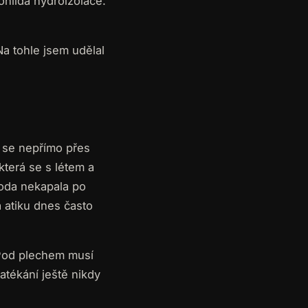
ohlídá hydroizolace.
a tohle jsem udělal
í se nepřímo přes
která se s létem a
voda nekapala po
 atiku dnes často
 Pod plechem musí
atékání ještě nikdy