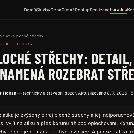
Poradna
Domů
Služby
Cena
O mně
Postup
Realizace
Ko
a
› Atika ploché střechy
UKČNÍ DETAILY
LOCHÉ STŘECHY: DETAIL,
ZNAMENÁ ROZEBRAT STŘ
ar Hobza
— technický a stavební dozor.
Aktualizováno 8. 7. 2026
· 5
:
atika je zvýšený okraj ploché střechy a její nejporuchověj
í vyjít na atiku a přes korunu až pod oplechování. Koru
y. Plech je ochrana, ne hydroizolace. A protože atika tr