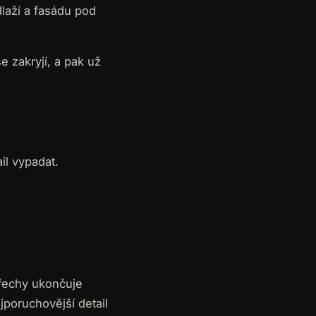
laží a fasádu pod
se zakryjí, a pak už
il vypadat.
třechy ukončuje
jporuchovější detail