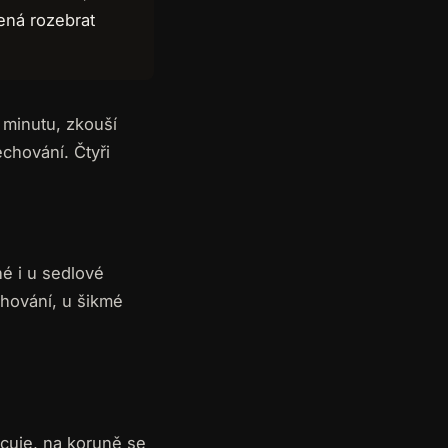
ená rozebrat
 minutu, zkouší
echování. Čtyři
hé i u sedlové
chování, u šikmé
acuje, na koruně se