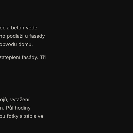
nec a beton vede
ho podlaží u fasády
o obvodu domu.
 zateplení fasády. Tři
ojů, vytažení
an. Půl hodiny
ou fotky a zápis ve