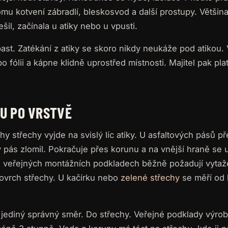
 tomu kotvení zábradlí, bleskosvod a další prostupy. Větši
ešil, začínala u atiky nebo u vpusti.
 past. Zatékání z atiky se skoro nikdy neukáže pod atikou.
 fólii a kápne klidně uprostřed místnosti. Majitel pak pla
U PO VRSTVĚ
hy střechy vyjde na svislý líc atiky. U asfaltových pásů p
y pás zlomil. Pokračuje přes korunu a na vnější hraně se
e veřejných montážních podkladech běžně požadují vytaž
povrch střechy. U kačírku nebo
zelené střechy
se měří od 
 jediný správný směr. Do střechy. Veřejné podklady výrob